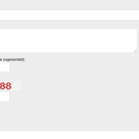
:
ie zugesendet)