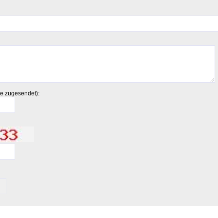
:
ie zugesendet)